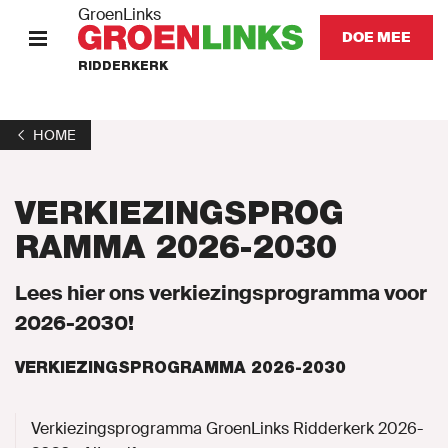
GroenLinks
DOE MEE
RIDDERKERK
HOME
HOME
STANDPUNTEN
VERKIEZINGSPROG
KOM IN ACTIE
RAMMA 2026-2030
Onze mensen
Lees hier ons verkiezingsprogramma voor
2026-2030!
Onze afdeling
VERKIEZINGSPROGRAMMA 2026-2030
Nieuws
Verkiezingsprogramma GroenLinks Ridderkerk 2026-
Agenda