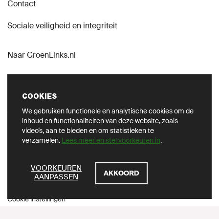
Contact
Sociale veiligheid en integriteit
Naar GroenLinks.nl
COOKIES
We gebruiken functionele en analytische cookies om de
VOLG ONS OP SOCIAL
inhoud en functionaliteiten van deze website, zoals
video’s, aan te bieden en om statistieken te
verzamelen.
Lees meer en stel voorkeuren in
.
ZOEKEN
VOORKEUREN
AKKOORD
AANPASSEN
Privacy
Cookie instellingen