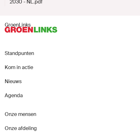
2030 - NL.pdf
Naar GroenLinks.nl
GroenLinks
MIJN GROENLINKS
Standpunten
Kom in actie
Nieuws
Agenda
Onze mensen
Onze afdeling